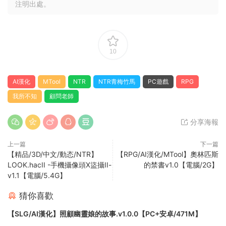
注明出處。
10
AI漢化
MTool
NTR
NTR青梅竹馬
PC遊戲
RPG
我所不知
顧問老師
分享海報
上一篇
下一篇
【精品/3D/中文/動态/NTR】
【RPG/AI漢化/MTool】奧林匹斯
LOOK.hacII -手機攝像頭X盜攝II-
的禁書v1.0【電腦/2G】
v1.1【電腦/5.4G】
猜你喜歡
【SLG/AI漢化】照顧幽靈娘的故事.v1.0.0【PC+安卓/471M】