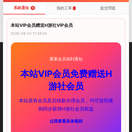
系統通知
我的工單
提交問題
1
評論
0
請先
登錄
本站VIP会员赠送H游社VIP会员
2026-08-02 17:36:30
重要会员福利通知
本站VIP会员免费赠送H
illusion中國-I社中國官方網站
游社会员
快速鏈接
服務支持
本站原有会员及后续新办理会员，均可按照规
PC遊戲
新手必讀
则同步获得H游社会员权益
安卓遊戲
下載教程
点我查看具体规则
聯系我們