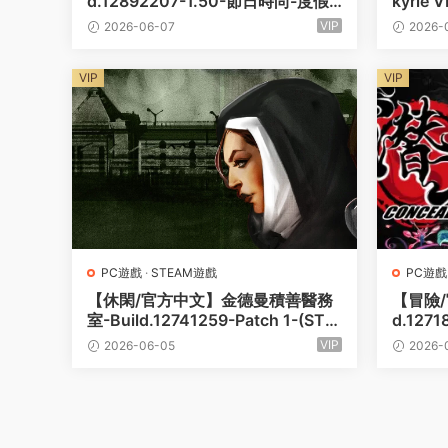
d.12892207-1.50-節日時尚-度假
kyrie
套裝-(STEAM官中+全DLC擴展包)
G】
VIP
2026-06-07
2026-
【PC電腦/2G】
VIP
VIP
PC遊戲
·
STEAM遊戲
PC遊戲
【休閑/官方中文】金德曼積善醫務
【冒險/
室-Build.12741259-Patch 1-(STE
d.1271
AM官中+全DLC)【2G/PC電腦】
中)-支
VIP
2026-06-05
2026-