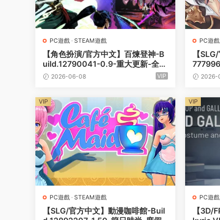
PC遊戲
·
STEAM遊戲
PC遊戲
【角色扮演/官方中文】百煉登神-B
【SLG
uild.12790041-0.9-重大更新-全新
77799
的裝備系統和煉丹回歸-(官中)【2G/
G/PC
VIP
2026-06-08
2026-
PC電腦】
VIP
VIP
PC遊戲
·
STEAM遊戲
PC遊戲
【SLG/官方中文】動漫咖啡館-Buil
【3D/F