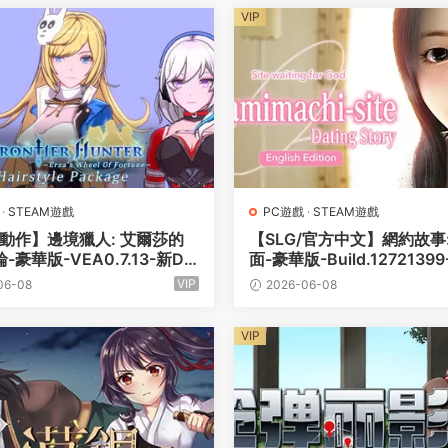
VIP
·
STEAM遊戲
PC遊戲
·
STEAM遊戲
/動作】邊境獵人: 艾爾莎的
【SLG/官方中文】網約故事
-豪華版-VEA0.7.13-新DL
面-豪華版-Build.12721399
包-(官方中文+全DLC-服裝
M官中+DLC+特典)【700M
VIP
06-08
2026-06-08
二三季-新手道具包+原生音
腦】
持手柄【PC電腦/8.2G】
VIP