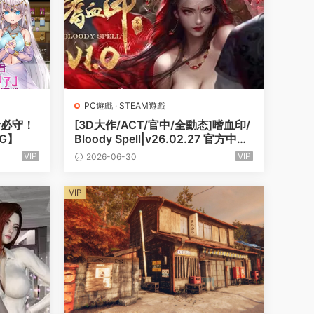
PC遊戲
·
STEAM遊戲
命必守！
[3D大作/ACT/官中/全動态]嗜血印/
6G】
Bloody Spell|v26.02.27 官方中文
豪華版全DLC|[12.2G]
VIP
VIP
2026-06-30
VIP