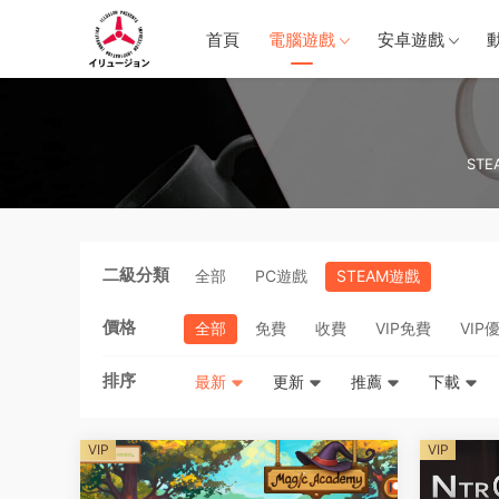
首頁
電腦遊戲
安卓遊戲
STE
二級分類
全部
PC遊戲
STEAM遊戲
價格
全部
免費
收費
VIP免費
VIP
排序
最新
更新
推薦
下載
VIP
VIP