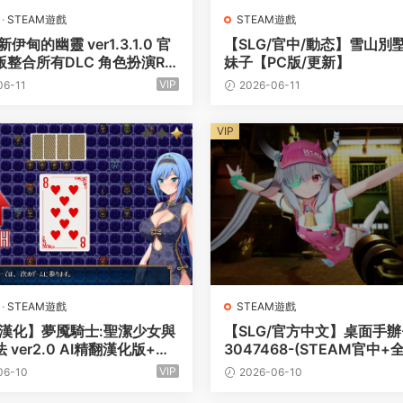
·
STEAM遊戲
STEAM遊戲
伊甸的幽靈 ver1.3.1.0 官
【SLG/官中/動态】雪山別
整合所有DLC 角色扮演RP
妹子【PC版/更新】
【僅電腦版本】
VIP
06-11
2026-06-11
VIP
·
STEAM遊戲
STEAM遊戲
/漢化】夢魇騎士:聖潔少女與
【SLG/官方中文】桌面手辦-Bu
 ver2.0 AI精翻漢化版+全
3047468-(STEAM官中+全
PC電腦/1.8G】
【PC電腦/6G】
VIP
06-10
2026-06-10