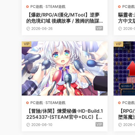
PC遊戲
·
STEAM遊戲
PC遊戲
【爆款/RPG/AI漢化/MTool】逆夢
驅靈者:新
的危境幻域 後續故事 / 雅姆的陰謀S
方中文版
TEAM版 v1.00 / DL版本體 v1.21 +
G遊戲
VIP
2026-06-26
2026-
DLC v1.01【PC/4.6G】
VIP
VIP
PC遊戲
·
STEAM遊戲
PC遊戲
【冒險/休閑】煉愛秘儀-HD-Build.1
【RPG
2254337-(STEAM官中+DLC)【P
堕落魔法
C電腦/4.5G】
回想 【
VIP
2026-06-10
2026-