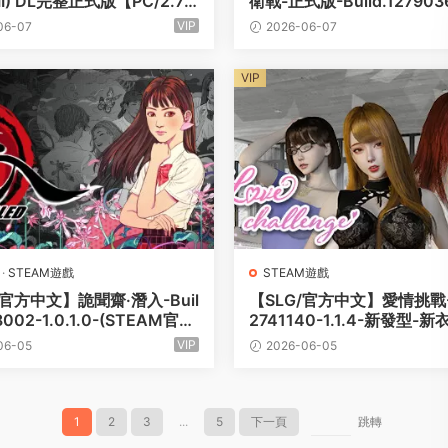
 VII) DL完整正式版【PC/2.7
衛戰-正式版-Build.1279036
0-新增英雄-琴師-(官中+中
VIP
06-07
2026-06-07
【1G/PC電腦】
VIP
·
STEAM遊戲
STEAM遊戲
官方中文】詭聞齋·潛入-Buil
【SLG/官方中文】愛情挑戰-Bu
8002-1.0.1.0-(STEAM官
2741140-1.1.4-新發型-
持手柄【500MB/PC電腦】
配件-(STEAM官中+DLC)
VIP
06-05
2026-06-05
成【2G/PC電腦】
1
2
3
...
5
下一頁
跳轉