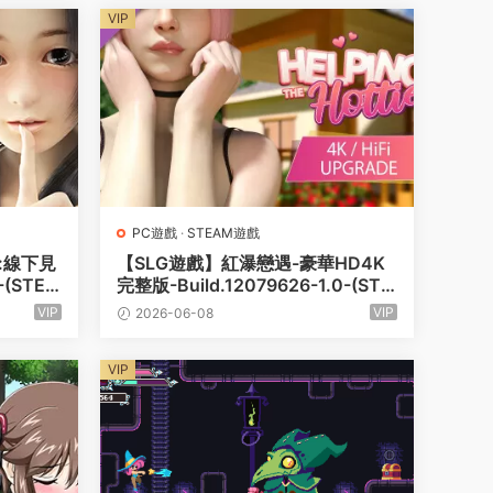
VIP
PC遊戲
·
STEAM遊戲
:線下見
【SLG遊戲】紅瀑戀遇-豪華HD4K
-(STEA
完整版-Build.12079626-1.0-(STE
/PC電
AM官方中文+全DLC)【PC電腦/20
VIP
VIP
2026-06-08
G】
VIP