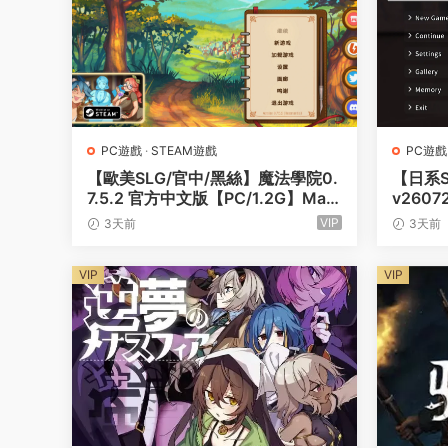
PC遊戲
·
STEAM遊戲
PC遊戲
【歐美SLG/官中/黑絲】魔法學院0.
【日系S
7.5.2 官方中文版【PC/1.2G】Magi
v260
c Academy
NTR of
VIP
3天前
3天前
VIP
VIP