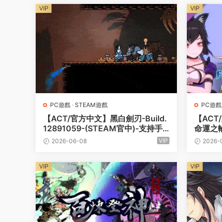
VIP
VIP
PC遊戲
·
STEAM遊戲
PC遊戲
【ACT/官方中文】黑白劍刃-Build.
【ACT
12891059-(STEAM官中)-支持手
命運之輪
柄【PC電腦/2G】
C-發型
VIP
2026-06-08
2026-
包第一
樂)-支
VIP
VIP