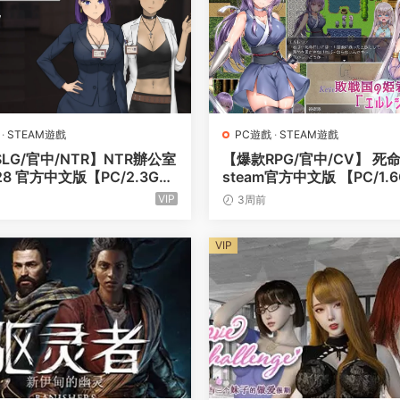
·
STEAM遊戲
PC遊戲
·
STEAM遊戲
LG/官中/NTR】NTR辦公室
【爆款RPG/官中/CV】 死
728 官方中文版【PC/2.3G】
steam官方中文版 【PC/1.
fice
VIP
3周前
VIP