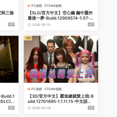
PC遊戲
·
STEAM遊戲
墅與三個
【SLG/官方中文】空心繭 繭中蠶作
最後一夢-Build.12906574-1.07-(S
TEAM官中)-多結局【PC電腦/8G】
VIP
VIP
2026-06-10
VIP
PC遊戲
·
STEAM遊戲
ild.1
【3D/官方中文】霸道總裁愛上我-B
DLC)
uild.12701695-1.1.11.15-中文語音-
(STEAM官中+DLC)【10G/PC電
VIP
VIP
2026-06-08
腦】