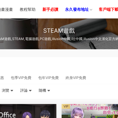
動畫漫畫
教程幫助
新手必讀
永久發布地址
客戶端下
STEAM遊戲
AM遊戲,STEAM,電腦遊戲,PC遊戲,illusion中國,i社中國,illusion中文漢化官
優惠
包季VIP免費
包年VIP免費
終身VIP免費
浏覽
評論
随機
VIP