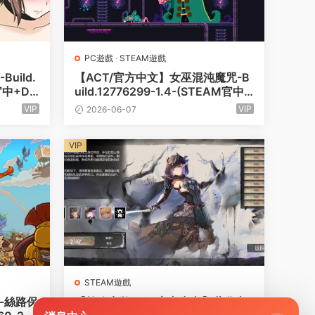
PC遊戲
·
STEAM遊戲
uild.
【ACT/官方中文】女巫混沌魔咒-B
M官中+DL
uild.12776299-1.4-(STEAM官中+
】
DLC)-支持手柄【1G/PC電腦】
VIP
VIP
2026-06-07
VIP
STEAM遊戲
-絲路保
【策略卡牌SLG/官方中文】萬化之