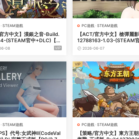
·
STEAM遊戲
PC遊戲
·
STEAM遊戲
/官方中文】漠銀之音-Build.
【ACT/官方中文】槍彈麗影-B
64-(STEAM官中+DLC)【1
12788163-1.03-(STEA
電腦】
C)-支持手柄【2G/PC電腦
VIP
06-08
2026-06-07
VIP
·
STEAM遊戲
PC遊戲
·
STEAM遊戲
PS】代号:女武神II(CodeVal
【策略/官方中文】東方王朝