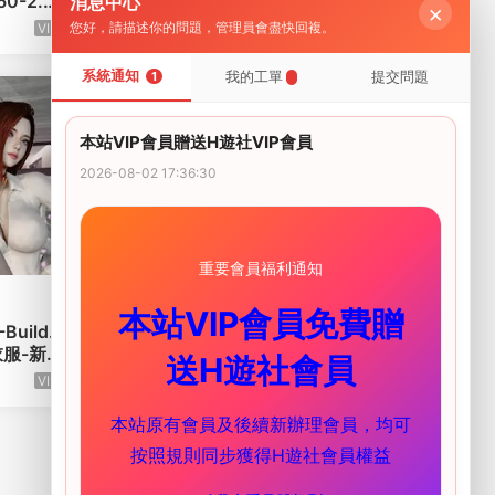
0-2.1.
森-Build.12794591-(STEAM官中)
消息中心
×
文語音)
【1G/PC電腦】
您好，請描述你的問題，管理員會盡快回複。
VIP
VIP
2026-06-06
系統通知
我的工單
提交問題
1
VIP
本站VIP會員贈送H遊社VIP會員
2026-08-02 17:36:30
重要會員福利通知
PC遊戲
·
STEAM遊戲
本站VIP會員免費贈
ild.1
【模拟/官方中文】治療師：熱療-B
新衣服-新
uild.12713893-5.2-重大更新-自由
送H遊社會員
-模拟養
熱療法-自定義客戶-(STEAM-EN+
VIP
VIP
2026-06-05
DLC）【8G/PC電腦】
本站原有會員及後續新辦理會員，均可
按照規則同步獲得H遊社會員權益