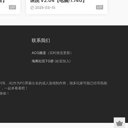
更新】
医院 V2.04【电脑/1.74G】
VIP
VIP
2025-03-15
联系我们
ACG频道
（实时推送更新）
海阁社区TG群
(欢迎加入)
系列等。i社作为PC界最出名的成人游戏制作商，很多玩家可能已经耳熟能
线了，一起来看看吧！
身体！