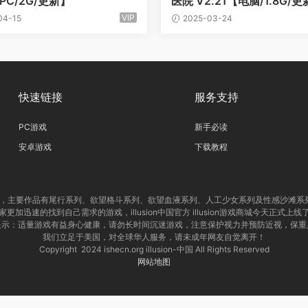
【PC/2G/更新】
医院 V2.21【电脑/1.8G/
VIP
04-15
2025-03-24
快速链接
服务支持
PC游戏
新手必读
安卓游戏
下载教程
制作公司，主要作品有尾行系列、欲望格斗系列、欲望血液系列、人工少女系列及性感沙滩
更加迅速的找到自己需求的游戏，illusion中国官方 illusion游戏商城今天正式上
提示：适量游戏有益身心健康，请勿长时间沉迷游戏，注意保护视力并预防近视，保重
我们立足于美国，对全球华人服务，请未成年网友自觉离开！
Copyright 2024 ishecn.org illusion-中国 All Rights Reserved
网站地图