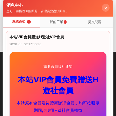
消息中心
×
您好，請描述你的問題，管理員會盡快回複。
系統通知
我的工單
提交問題
PC遊戲
1
【歐美SLG/動态/漢化】裂谷
中的房屋0.7.12r3漢化版【P
本站VIP會員贈送H遊社VIP會員
C/更新/8.16G】
2024-11-01
5
2026-08-02 17:36:30
重要會員福利通知
本站VIP會員免費贈送H
illusion中國-I社中國官方網站
遊社會員
快速鏈接
服務支持
本站原有會員及後續新辦理會員，均可按照規
PC遊戲
新手必讀
則同步獲得H遊社會員權益
安卓遊戲
下載教程