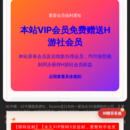
重要会员福利通知
本站VIP会员免费赠送H
illusion中國-I社中國官方網站
游社会员
快速鏈接
服務支持
本站原有会员及后续新办理会员，均可按照规
PC遊戲
新手必讀
则同步获得H游社会员权益
安卓遊戲
下載教程
点我查看具体规则
聯系我們
ACG頻道
（實時推送更新）
海閣社區TG群
(歡迎加入)
我知道了
i社中國：
i社中國最新網址，
Illusion是日本的一家知名3D遊戲制作公司，主要
作品有尾行系列、欲望格鬥系列、欲望血液系列、人工少女系列及性感沙灘系
✉
聯系客服
列等。i社作爲PC界最出名的成人遊戲制作商，很多玩家可能已經耳熟能詳了，
爲了幫助大家更加迅速的找到自己需求的遊戲，illusion中國官方 illusion遊戲商
城今天正式上線了，一起來看看吧！
【限時促銷
】【永久VIP限時5折促銷，實際到手低至